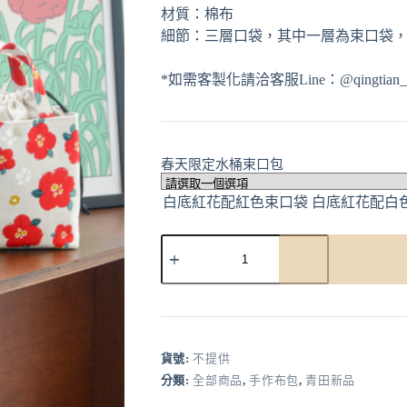
材質：棉布
細節：三層口袋，其中一層為束口袋，附
*如需客製化請洽客服Line：@qingtian_h
春天限定水桶束口包
A
l
t
e
r
貨號:
不提供
n
分類:
全部商品
,
手作布包
,
青田新品
a