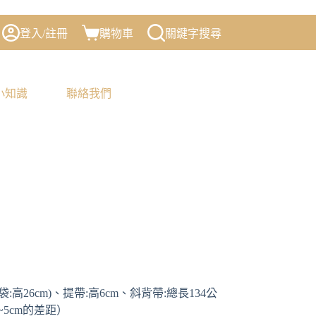
登入/註冊
購物車
關鍵字搜尋
小知識
聯絡我們
袋:高26cm)、提帶:高6cm、斜背帶:總長134公
~5cm的差距）