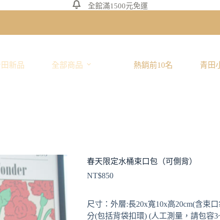
全館滿1500元免運
青田新品
全部商品
熱銷前10名
青田
春天限定水桶束口包（可側背）
NT$
850
尺寸：外層:長20x寬10x高20cm(含束口
分(包括背袋扣環) (人工測量，請包容3