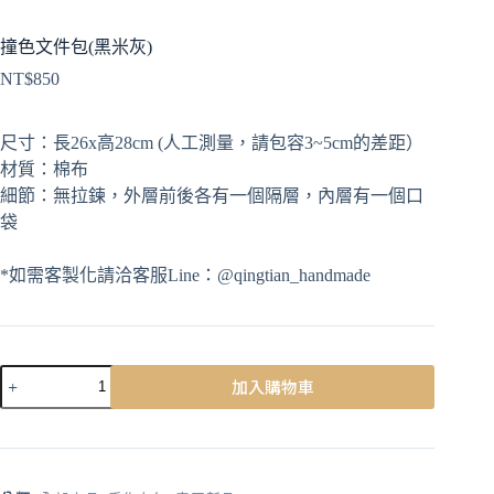
撞色文件包(黑米灰)
NT$
850
尺寸：長26x高28cm (人工測量，請包容3~5cm的差距）
材質：棉布
細節：無拉鍊，外層前後各有一個隔層，內層有一個口
袋
*如需客製化請洽客服Line：@qingtian_handmade
加入購物車
A
l
t
e