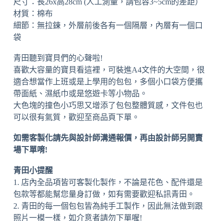
尺寸：長26x高28cm (人工測量，請包容3~5cm的差距）
材質：棉布
細節：無拉鍊，外層前後各有一個隔層，內層有一個口
袋
青田聽到寶貝們的心聲啦!
喜歡大容量的寶貝看這裡，可裝進A4文件的大空間，很
適合想當作上班或是上學用的包包，多個小口袋方便攜
帶面紙、濕紙巾或是悠遊卡等小物品。
大色塊的撞色小巧思又增添了包包整體質感，文件包也
可以很有氣質，歡迎至商品頁下單。
如需客製化請先與設計師溝通報價，再由設計師另開賣
場下單唷!
青田小提醒
1. 店內全品項皆可客製化製作，不論是花色、配件還是
包款等都能幫您量身訂做，如有需要歡迎私訊青田。
2. 青田的每一個包包皆為純手工製作，因此無法做到跟
照片一模一樣，如介意者請勿下單喔!