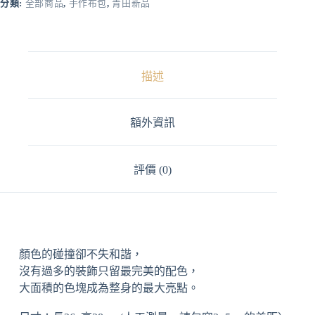
r
分類:
全部商品
,
手作布包
,
青田新品
n
a
t
i
v
描述
e
:
額外資訊
評價 (0)
顏色的碰撞卻不失和諧，
沒有過多的裝飾只留最完美的配色，
大面積的色塊成為整身的最大亮點。