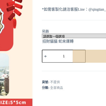
*如需客製化請洽客服Line：@qingtian_h
吊飾
A
l
t
e
r
貨號:
不提供
n
分類:
全部商品
a
t
i
v