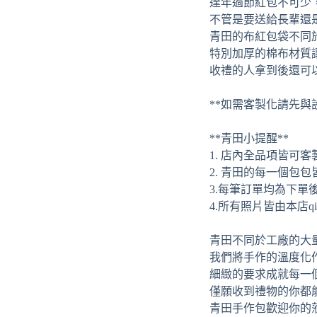
逢年過節紅包不可少
不管是要送給長輩還
青田的布紅包袋不同
特別加厚的棉布材質
收禮的人拿到後還可
**如需客製化請先與
**青田小提醒**
1. 店內全品項皆
2. 青田的每一個包
3.每筆訂單均為下
4.所有照片皆由本店q
青田不同於工廠的大
我們將手作的溫度化
細緻的要求成就每一
僅願收到禮物的你都
青田手作包歡迎你的