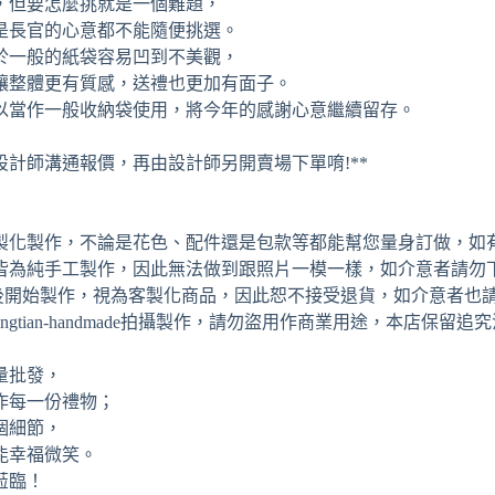
，但要怎麼挑就是一個難題，
是長官的心意都不能隨便挑選。
於一般的紙袋容易凹到不美觀，
讓整體更有質感，送禮也更加有面子。
以當作一般收納袋使用，將今年的感謝心意繼續留存。
設計師溝通報價，再由設計師另開賣場下單唷!**
可客製化製作，不論是花色、配件還是包款等都能幫您量身訂做，如
包皆為純手工製作，因此無法做到跟照片一模一樣，如介意者請勿下
單後開始製作，視為客製化商品，因此恕不接受退貨，如介意者也請
ingtian-handmade拍攝製作，請勿盜用作商業用途，本店保留
量批發，
作每一份禮物；
個細節，
能幸福微笑。
蒞臨！