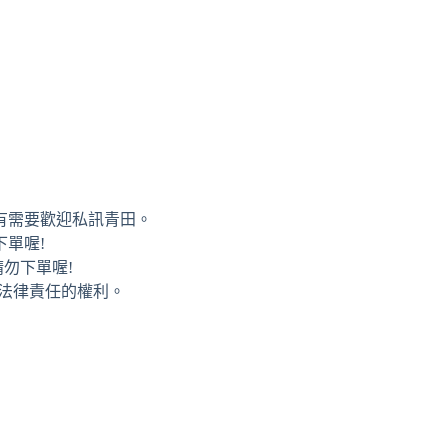
有需要歡迎私訊青田。
單喔!
勿下單喔!
追究法律責任的權利。