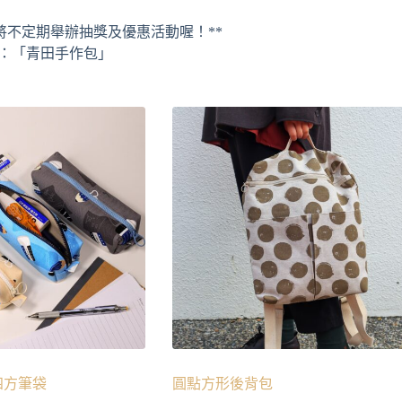
將不定期舉辦抽獎及優惠活動喔！**
尋：「青田手作包」
四方筆袋
圓點方形後背包