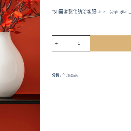
*如需客製化請洽客服Line：@qingtian_h
A
l
t
e
r
分類:
全部商品
n
a
t
i
v
e
: