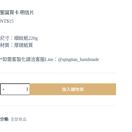
聖誕賀卡.明信片
NT$
15
尺寸：細紋紙220g
材質：厚磅紙質
*如需客製化請洽客服Line：@qingtian_handmade
加入購物車
A
l
t
e
r
分類:
全部商品
n
a