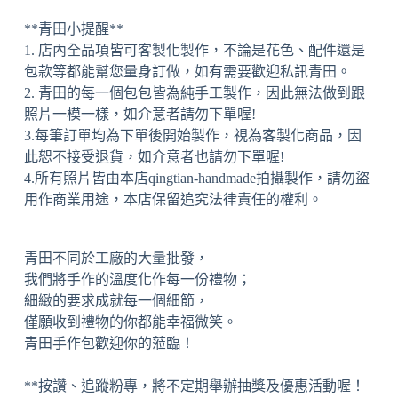
**青田小提醒**
1. 店內全品項皆可客製化製作，不論是花色、配件還是
包款等都能幫您量身訂做，如有需要歡迎私訊青田。
2. 青田的每一個包包皆為純手工製作，因此無法做到跟
照片一模一樣，如介意者請勿下單喔!
3.每筆訂單均為下單後開始製作，視為客製化商品，因
此恕不接受退貨，如介意者也請勿下單喔!
4.所有照片皆由本店qingtian-handmade拍攝製作，請勿盜
用作商業用途，本店保留追究法律責任的權利。
青田不同於工廠的大量批發，
我們將手作的溫度化作每一份禮物；
細緻的要求成就每一個細節，
僅願收到禮物的你都能幸福微笑。
青田手作包歡迎你的蒞臨！
**按讚、追蹤粉專，將不定期舉辦抽獎及優惠活動喔！