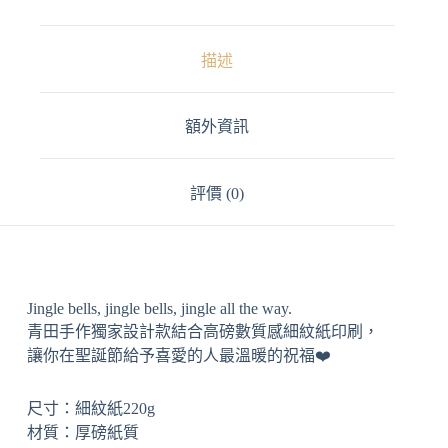
t
i
v
描述
e
:
額外資訊
評價 (0)
Jingle bells, jingle bells, jingle all the way.
青田手作獨家設計款結合高磅數質感細紋紙印刷，
讓你在聖誕節給予喜愛的人最溫暖的祝福❤️
尺寸：細紋紙220g
材質：厚磅紙質