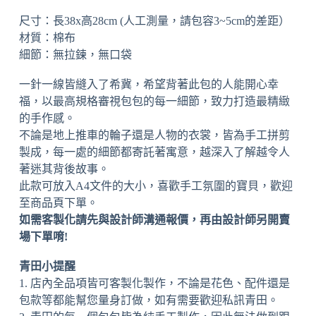
尺寸：長38x高28cm (人工測量，請包容3~5cm的差距）
材質：棉布
細節：無拉鍊，無口袋
一針一線皆縫入了希冀，希望背著此包的人能開心幸
福，以最高規格審視包包的每一細節，致力打造最精緻
的手作感。
不論是地上推車的輪子還是人物的衣裳，皆為手工拼剪
製成，每一處的細節都寄託著寓意，越深入了解越令人
著迷其背後故事。
此款可放入A4文件的大小，喜歡手工氛圍的寶貝，歡迎
至商品頁下單。
如需客製化請先與設計師溝通報價，再由設計師另開賣
場下單唷!
青田小提醒
1. 店內全品項皆可客製化製作，不論是花色、配件還是
包款等都能幫您量身訂做，如有需要歡迎私訊青田。