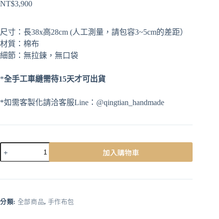
NT$
3,900
尺寸：長38x高28cm (人工測量，請包容3~5cm的差距）
材質：棉布
細節：無拉鍊，無口袋
*
全手工車縫需待15天才可出貨
*如需客製化請洽客服Line：@qingtian_handmade
加入購物車
A
l
t
e
r
分類:
全部商品
,
手作布包
n