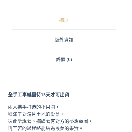
a
t
i
v
描述
e
:
額外資訊
評價 (0)
全手工車縫需待15天才可出貨
兩人攜手打造的小果園，
種滿了對這片土地的愛意，
彼此訴說著、描繪著有對方的夢想藍圖，
再辛苦的過程終能結為最美的果實。