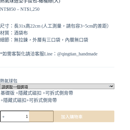
熱氣球造型手提包-橄欖綠(大)
NT$
850
–
NT$
1,250
尺寸：長31x高22cm (人工測量，請包容3~5cm的差距）
材質：酒袋布
細節：無拉鍊，外層有三口袋，內層無口袋
*如需客製化請洽客服Line：@qingtian_handmade
熱氣球包
加入購物車
A