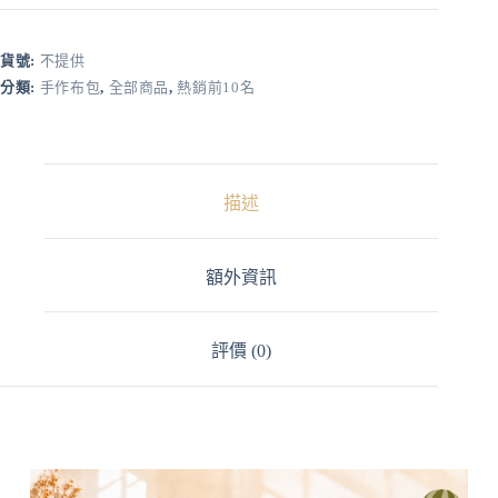
l
t
e
r
貨號:
不提供
n
分類:
手作布包
,
全部商品
,
熱銷前10名
a
t
i
v
e
:
描述
額外資訊
評價 (0)