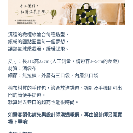
沉穩的橄欖綠適合每種造型，
繽紛的圓點圈畫每一個夢想，
讓熱氣球乘載著，緩緩起飛。
尺寸：長31x高22cm (人工測量，請包容3~5cm的差距）
材質：酒袋布
細節：無拉鍊，外層有三口袋，內層無口袋
棉布材質的手作包，適合放進錢包、鑰匙及手機即可出
門的簡便手提包。
就算是去巷口的超商也能很時尚。
如需客製化請先與設計師溝通報價，再由設計師另開賣
場下單唷!