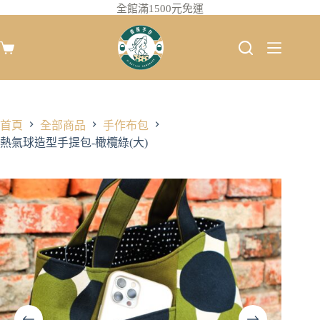
全館滿1500元免運
首頁
全部商品
手作布包
熱氣球造型手提包-橄欖綠(大)