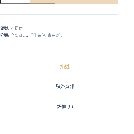
A
l
t
e
r
貨號:
不提供
n
分類:
全部商品
,
手作布包
,
青田新品
a
t
i
v
e
:
描述
額外資訊
評價 (0)