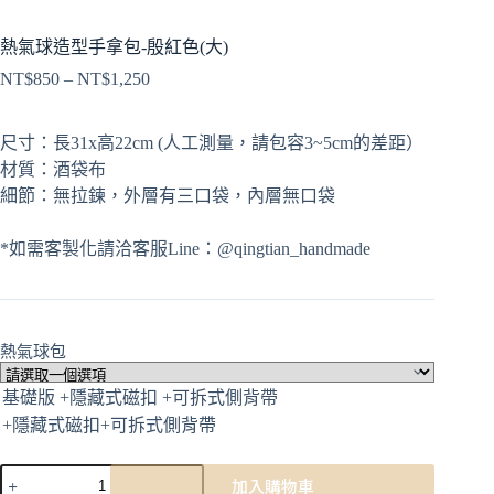
熱氣球造型手拿包-殷紅色(大)
NT$
850
–
NT$
1,250
尺寸：長31x高22cm (人工測量，請包容3~5cm的差距）
材質：酒袋布
細節：無拉鍊，外層有三口袋，內層無口袋
*如需客製化請洽客服Line：@qingtian_handmade
熱氣球包
加入購物車