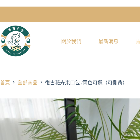
關於我們
最新消息
首頁
全部商品
復古花卉束口包 /兩色可選（可側背）