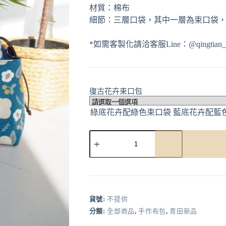
材質：棉布
細節：三層口袋，其中一層為束口袋，附
*如需客製化請洽客服Line：@qingtian_h
復古花卉束口包
A
l
t
e
r
貨號:
不提供
n
分類:
全部商品
,
手作布包
,
青田新品
a