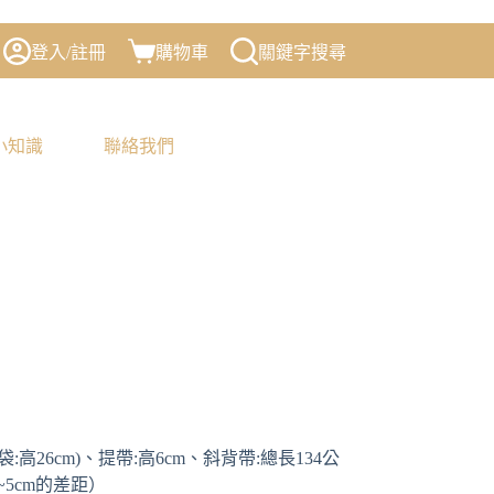
登入/註冊
購物車
關鍵字搜尋
小知識
聯絡我們
袋:高26cm)、提帶:高6cm、斜背帶:總長134公
~5cm的差距）