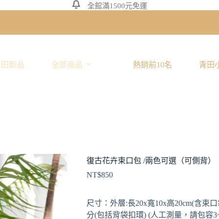
全館滿1500元免運
青田新品
全部商品
熱銷前10名
青田
復古花卉束口包 /兩色可選（可側背）
NT$
850
尺寸：外層:長20x寬10x高20cm(含束口
分(包括背袋扣環) (人工測量，請包容3