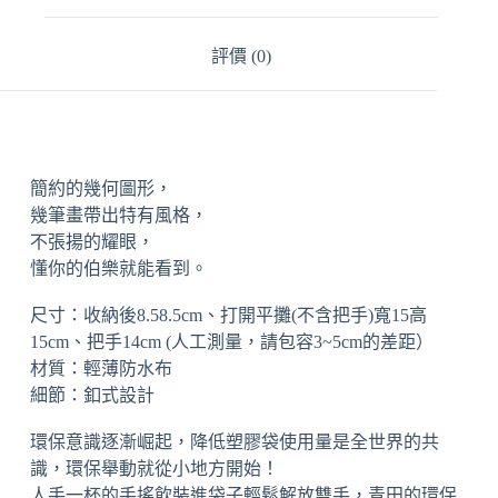
評價 (0)
簡約的幾何圖形，
幾筆畫帶出特有風格，
不張揚的耀眼，
懂你的伯樂就能看到。
尺寸：收納後8.58.5cm、打開平攤(不含把手)寬15高
15cm、把手14cm (人工測量，請包容3~5cm的差距）
材質：輕薄防水布
細節：釦式設計
環保意識逐漸崛起，降低塑膠袋使用量是全世界的共
識，環保舉動就從小地方開始！
人手一杯的手搖飲裝進袋子輕鬆解放雙手，青田的環保