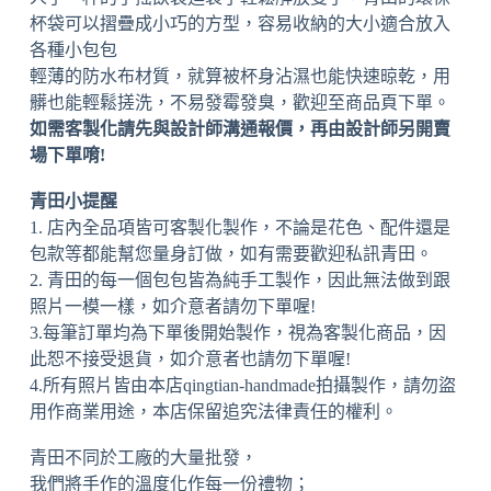
杯袋可以摺疊成小巧的方型，容易收納的大小適合放入
各種小包包
輕薄的防水布材質，就算被杯身沾濕也能快速晾乾，用
髒也能輕鬆搓洗，不易發霉發臭，歡迎至商品頁下單。
如需客製化請先與設計師溝通報價，再由設計師另開賣
場下單唷!
青田小提醒
1. 店內全品項皆可客製化製作，不論是花色、配件還是
包款等都能幫您量身訂做，如有需要歡迎私訊青田。
2. 青田的每一個包包皆為純手工製作，因此無法做到跟
照片一模一樣，如介意者請勿下單喔!
3.每筆訂單均為下單後開始製作，視為客製化商品，因
此恕不接受退貨，如介意者也請勿下單喔!
4.所有照片皆由本店qingtian-handmade拍攝製作，請勿盜
用作商業用途，本店保留追究法律責任的權利。
青田不同於工廠的大量批發，
我們將手作的溫度化作每一份禮物；