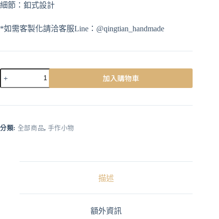
細節：釦式設計
*如需客製化請洽客服Line：@qingtian_handmade
加入購物車
A
l
t
e
r
分類:
全部商品
,
手作小物
n
a
t
i
v
描述
e
:
額外資訊