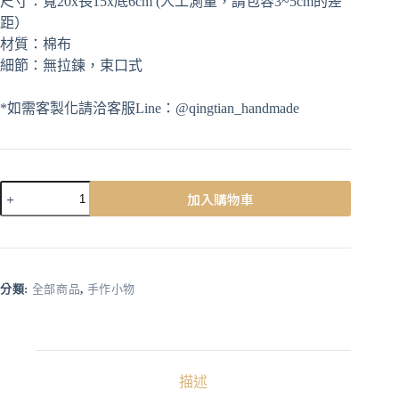
尺寸：寬20x長15x底6cm (人工測量，請包容3~5cm的差
距）
材質：棉布
細節：無拉鍊，束口式
*如需客製化請洽客服Line：@qingtian_handmade
加入購物車
A
l
t
e
r
分類:
全部商品
,
手作小物
n
a
t
i
v
描述
e