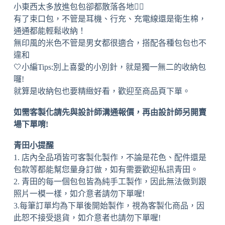
小東西太多放進包包卻都散落各地🤦‍♀️
有了束口包，不管是耳機、行充、充電線還是衛生棉，
通通都能輕鬆收納！
無印風的米色不管是男女都很適合，搭配各種包包也不
違和
🤍小編Tips:別上喜愛的小別針，就是獨一無二的收納包
囉!
就算是收納包也要精緻好看，歡迎至商品頁下單。
如需客製化請先與設計師溝通報價，再由設計師另開賣
場下單唷!
青田小提醒
1. 店內全品項皆可客製化製作，不論是花色、配件還是
包款等都能幫您量身訂做，如有需要歡迎私訊青田。
2. 青田的每一個包包皆為純手工製作，因此無法做到跟
照片一模一樣，如介意者請勿下單喔!
3.每筆訂單均為下單後開始製作，視為客製化商品，因
此恕不接受退貨，如介意者也請勿下單喔!