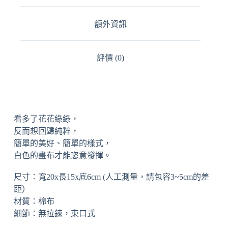
:
額外資訊
評價 (0)
看多了花花綠綠，
反而想回歸純粹，
簡單的美好、簡單的樣式，
白色的畫布才能恣意發揮。
尺寸：寬20x長15x底6cm (人工測量，請包容3~5cm的差
距）
材質：棉布
細節：無拉鍊，束口式