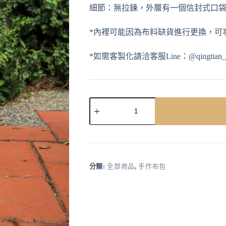
細節：無拉鍊，外層有一個信封式口
*內裡可能因為布料缺貨進行更換，可
*如需客製化請洽客服Line：@qingtian_h
A
l
t
e
r
分類:
全部商品
,
手作布包
n
a
t
i
v
e