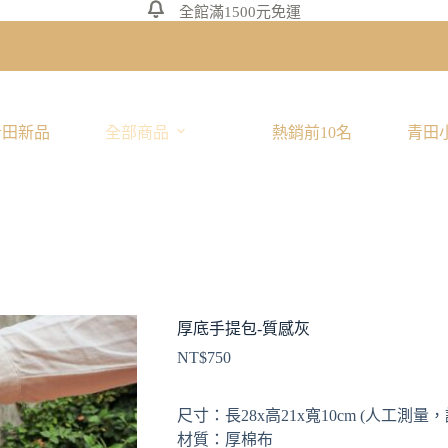
全館滿1500元免運
青田新品
全部商品
熱銷前10名
青田
厚底手提包-質感灰
NT$
750
尺寸：長28x高21x寬10cm (人工測量
材質：厚棉布